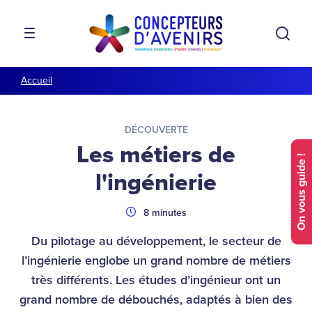
Aller à la navigation
Aller au contenu
Rech
MENU
Accueil
DÉCOUVERTE
Les métiers de
On vous guide !
l'ingénierie
Durée
8 minutes
Du pilotage au développement, le secteur de
l’ingénierie englobe un grand nombre de métiers
très différents. Les études d’ingénieur ont un
grand nombre de débouchés, adaptés à bien des