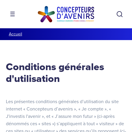
Aller à la navigation
Aller au contenu
Rech
MENU
Accueil
Conditions générales
d'utilisation
Les présentes conditions générales d’utilisation du site
internet « Concepteurs d’avenirs », « Je compte », «
J'investis l'avenir », et « J’assure mon futur » (ci-après
dénommés ces « sites ») s’appliquent à tout « visiteur » de
ces sites ou « utilisateur » des services qu’ils proposent (ci-