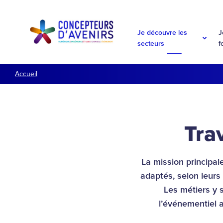
Aller à la navigation
Aller au contenu
Je découvre les
J
secteurs
f
Accueil
Tra
La mission principale
adaptés, selon leurs
Les métiers y s
l’événementiel a