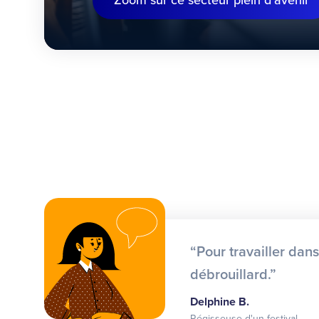
Zoom sur ce secteur plein d’avenir
“Pour travailler dans
débrouillard.”
Delphine B.
Régisseuse d'un festival