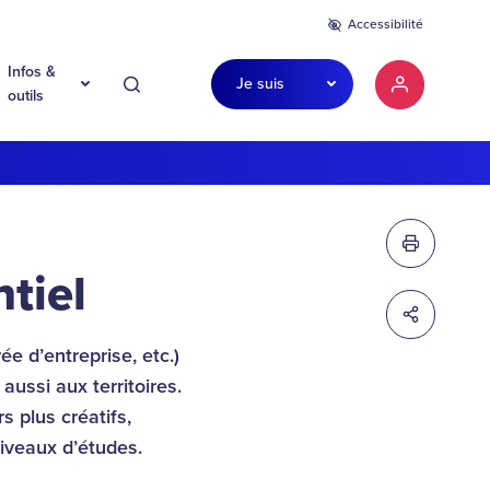
Accessibilité
Infos &
Je suis
Recherche
Mon compte
outils
Imprimer c
tiel
Partager c
ée d’entreprise, etc.)
ussi aux territoires.
s plus créatifs,
niveaux d’études.