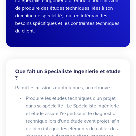
Le Spécialiste ingénierie et étude a pour mission
de produire des études techniques liées à son
domaine de spécialité, tout en intégrant les
besoins spécifiques et les contraintes techniques
du client.
Que fait un Specialiste Ingenierie et etude
?
Parmi les missions quotidiennes, on retrouve :
Produire les études techniques d'un projet
dans sa spécialité : Le Spécialiste ingénierie
et étude assure l'expertise et le diagnostic
technique lors d'une étude avant projet, afin
de bien intégrer les éléments du cahier des