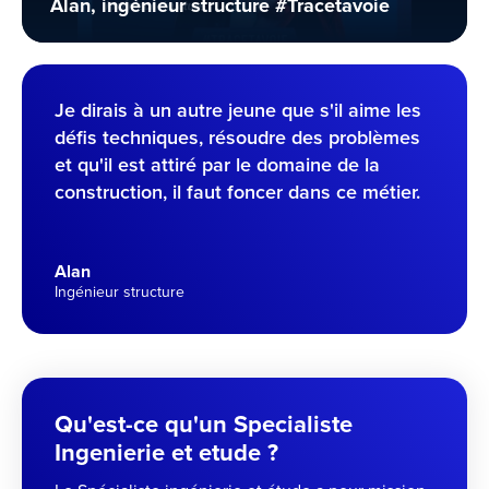
Alan, ingénieur structure #Tracetavoie
Je dirais à un autre jeune que s'il aime les
défis techniques, résoudre des problèmes
et qu'il est attiré par le domaine de la
construction, il faut foncer dans ce métier.
Alan
Ingénieur structure
Qu'est-ce qu'un Specialiste
Ingenierie et etude ?