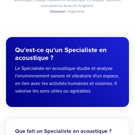
acoustique, Chargé d'affaires en acoustique. En Anglais : Acoustic
consultant ou Acoustic Engineer.
Domaine :
Ingenierie
Qu'est-ce qu'un Specialiste en
acoustique ?
Le Spécialiste en acoustique étudie et analyse
l'environnement sonore et vibratoire d'un espace,
en lien avec les activités humaines et voisines. Il
valorise les sons utiles ou agréables.
Que fait un Specialiste en acoustique ?