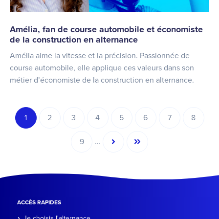
Amélia, fan de course automobile et économiste
de la construction en alternance
Amélia aime la vitesse et la précision. Passionnée de
course automobile, elle applique ces valeurs dans son
métier d’économiste de la construction en alternance.
Pagination
1
2
3
4
5
6
7
8
Page
Page
Page
Page
Page
Page
Page
Page
courante
…
9
Page
Page
Dernière
suivante
page
ACCÈS RAPIDES
Je choisis l'alternance