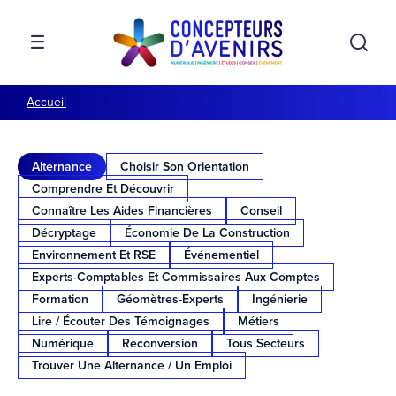
Aller à la navigation
Aller au contenu
Rech
MENU
Accueil
Alternance
Choisir Son Orientation
Comprendre Et Découvrir
Connaître Les Aides Financières
Conseil
Décryptage
Économie De La Construction
Environnement Et RSE
Événementiel
Experts-Comptables Et Commissaires Aux Comptes
Formation
Géomètres-Experts
Ingénierie
Lire / Écouter Des Témoignages
Métiers
Numérique
Reconversion
Tous Secteurs
Trouver Une Alternance / Un Emploi