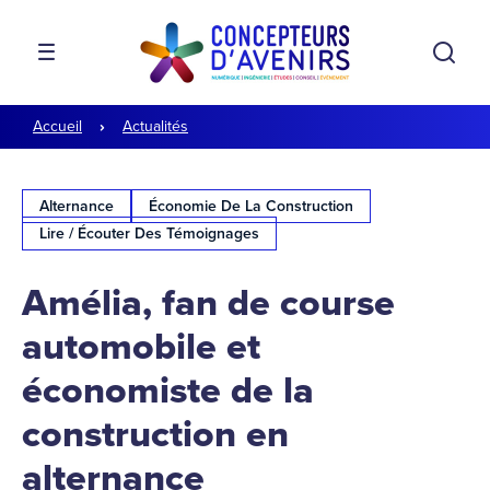
Aller à la navigation
Aller au contenu
Rech
MENU
Accueil
Actualités
Alternance
Économie De La Construction
Lire / Écouter Des Témoignages
Amélia, fan de course
automobile et
économiste de la
construction en
alternance