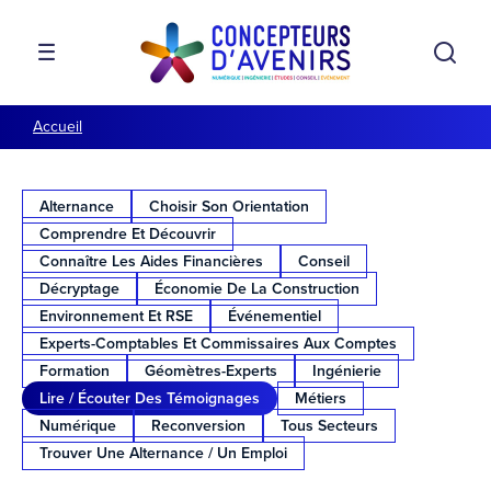
Aller à la navigation
Aller au contenu
Rech
MENU
Accueil
Alternance
Choisir Son Orientation
Comprendre Et Découvrir
Connaître Les Aides Financières
Conseil
Décryptage
Économie De La Construction
Environnement Et RSE
Événementiel
Experts-Comptables Et Commissaires Aux Comptes
Formation
Géomètres-Experts
Ingénierie
Lire / Écouter Des Témoignages
Métiers
Numérique
Reconversion
Tous Secteurs
Trouver Une Alternance / Un Emploi