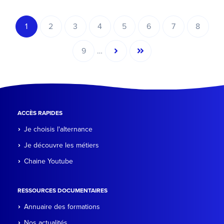
Pagination
1
2
3
4
5
6
7
8
Page
Page
Page
Page
Page
Page
Page
Page
courante
…
9
Page
Page
Dernière
suivante
page
ACCÈS RAPIDES
Je choisis l'alternance
Je découvre les métiers
Chaine Youtube
RESSOURCES DOCUMENTAIRES
Annuaire des formations
Nos actualités