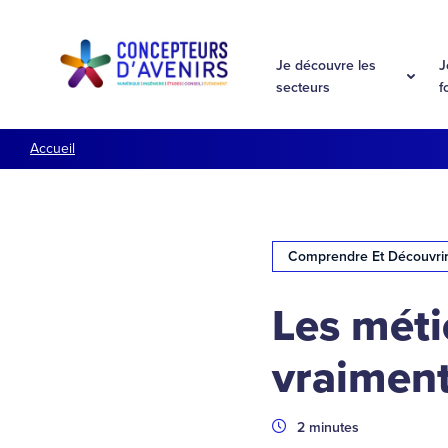
Aller à la navigation
Aller au contenu
Je découvre les
J
secteurs
f
Accueil
Comprendre Et Découvri
Les méti
vraiment
Durée
2 minutes