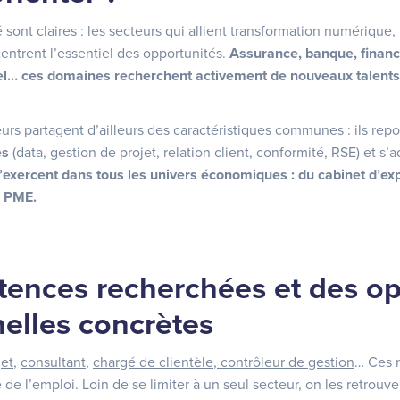
ont claires : les secteurs qui allient transformation numérique, 
ntrent l’essentiel des opportunités.
Assurance, banque, finance
l… ces domaines recherchent activement de nouveaux talent
eurs partagent d’ailleurs des caractéristiques communes : ils rep
es
(data, gestion de projet, relation client, conformité, RSE) et s
s’exercent dans tous les univers économiques : du cabinet d’exp
la PME.
ences recherchées et des op
elles concrètes
jet
,
consultant
,
chargé de clientèle
,
contrôleur de gestion
…
Ces m
e l’emploi. Loin de se limiter à un seul secteur, on les retrouve