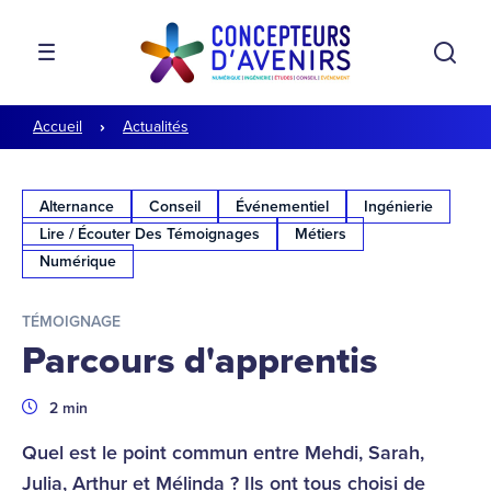
Aller à la navigation
Aller au contenu
Rech
MENU
Accueil
Actualités
Alternance
Conseil
Événementiel
Ingénierie
Lire / Écouter Des Témoignages
Métiers
Numérique
TÉMOIGNAGE
Parcours d'apprentis
Durée
2 min
Quel est le point commun entre Mehdi, Sarah,
Julia, Arthur et Mélinda ? Ils ont tous choisi de