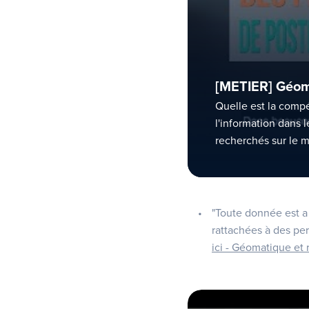
[METIER] Géoma
Quelle est la comp
l'information dans 
recherchés sur le m
"Toute donnée est a
rattachées à des pe
ici - Géomatique et 