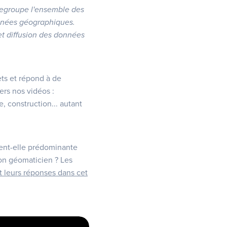
egroupe l'ensemble des
onnées géographiques.
 et diffusion des données
ts et répond à de
ers nos vidéos :
 construction... autant
ient-elle prédominante
bon géomaticien ? Les
t leurs réponses dans cet