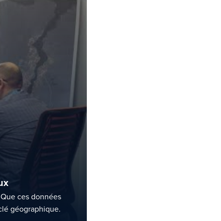
ux
. Que ces données
 clé géographique.