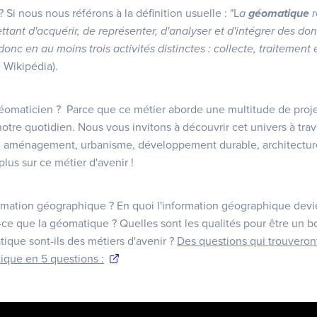
Si nous nous référons à la définition usuelle : "L
a
géomatique
r
ttant d'acquérir, de représenter, d'analyser et d'intégrer des d
onc en au moins trois activités distinctes : collecte, traitement
: Wikipédia).
éomaticien ? Parce que ce métier aborde une multitude de proje
re quotidien. Nous vous invitons à découvrir cet univers à trav
 aménagement, urbanisme, développement durable, architecture,
lus sur ce métier d'avenir !
ormation géographique ? En quoi l'information géographique dev
-ce que la géomatique ? Quelles sont les qualités pour être un 
ique sont-ils des métiers d'avenir ?
Des questions qui trouveron
ique en 5 questions :