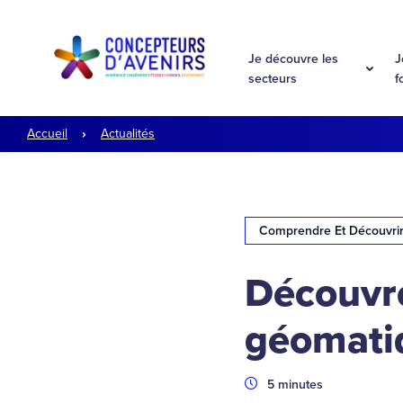
Aller à la navigation
Aller au contenu
Je découvre les
J
secteurs
f
Accueil
Actualités
Comprendre Et Découvri
Découvre
géomati
Durée
5 minutes