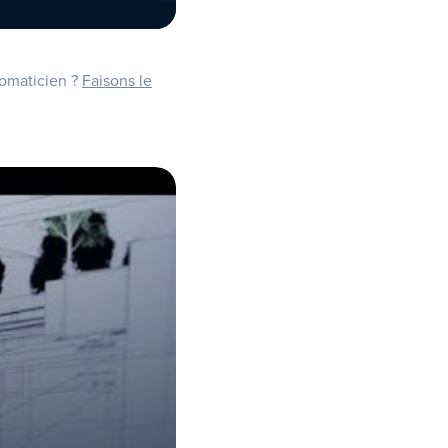
éomaticien ?
Faisons le