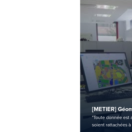
[METIER] Géoma
"Toute donnée est 
soient rattachées à