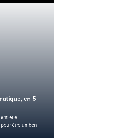
matique, en 5
ent-elle
 pour être un bon