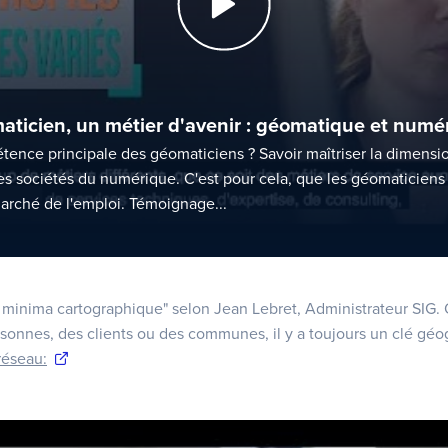
ticien, un métier d'avenir : géomatique et numé
étence principale des géomaticiens ? Savoir maîtriser la dimens
les sociétés du numérique. C'est pour cela, que les géomaticiens 
arché de l'emploi. Témoignage...
 minima cartographique" selon Jean Lebret, Administrateur SIG.
rsonnes, des clients ou des communes, il y a toujours un clé gé
réseau: