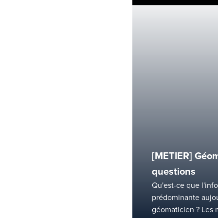
[METIER] Géoma
questions
Qu'est-ce que l'inf
prédominante aujour
géomaticien ? Les m