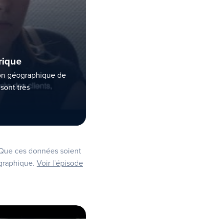
rique
ion géographique de
sont très
 Que ces données soient
ographique.
Voir l'épisode