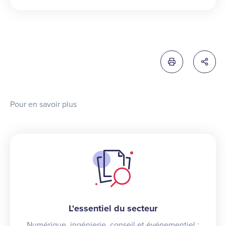
Imprimer cette 
Partag
Pour en savoir plus
L'essentiel du secteur
Numérique, ingénierie, conseil et événementiel :