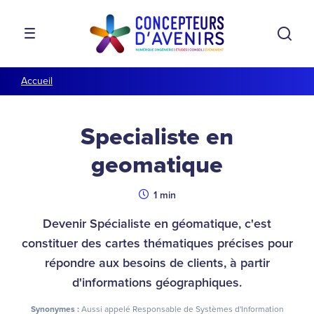
Aller à la navigation
Aller au contenu
Rech
MENU
Accueil
Specialiste en
geomatique
Durée
1 min
Devenir Spécialiste en géomatique, c'est
constituer des cartes thématiques précises pour
répondre aux besoins de clients, à partir
d'informations géographiques.
Synonymes :
Aussi appelé Responsable de Systèmes d'Information