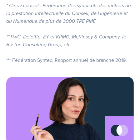
* Cinov conseil : Fédération des syndicats des métiers de
la prestation intellectuelle du Conseil, de l'Ingénierie et
du Numérique de plus de 3000 TPE PME.
** PwC, Deloitte, EY et KPMG, McKinsey & Company, le
Boston Consulting Group, etc.
*** Fédération Syntec, Rapport annuel de branche 2019.