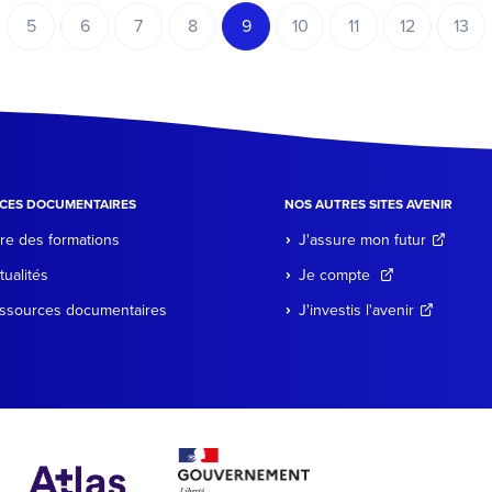
…
5
6
7
8
9
10
11
12
13
Page
Page
Page
Page
Page
Page
Page
Page
Pag
édente
courante
CES DOCUMENTAIRES
NOS AUTRES SITES AVENIR
re des formations
J'assure mon futur
tualités
Je compte
ssources documentaires
J'investis l'avenir