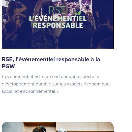
RSE, l'événementiel responsable à la
PGW
L’évènementiel est-il un secteur qui respecte le
développement durable sur les aspects économique,
social et environnemental ?