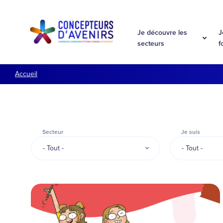
Aller à la navigation
Aller au contenu
Je découvre les
J
secteurs
f
Accueil
Secteur
Je suis