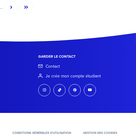
…
e
Page
Dernière
suivante
page
GARDER LE CONTACT
Contact
Je crée mon compte étudiant
instagram
tiktok
pinterest
youtube
CONDITIONS GÉNÉRALES D'UTILISATION
GESTION DES COOKIES