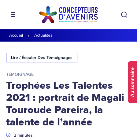
Aller à la navigation
Aller au contenu
Rech
MENU
Accueil
Actualités
Lire / Écouter Des Témoignages
Au sommaire
TÉMOIGNAGE
Trophées Les Talentes
2021 : portrait de Magali
Touroude Pareira, la
talente de l’année
Durée
2 minutes