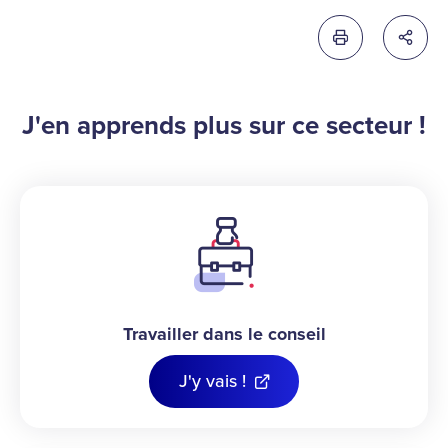
Imprimer cette 
Partag
J'en apprends plus sur ce secteur !
Travailler dans le conseil
J'y vais !