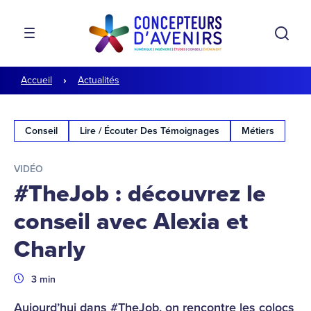
Aller à la navigation
Aller au contenu
Rech
MENU
Accueil
Actualités
Conseil
Lire / Écouter Des Témoignages
Métiers
VIDÉO
#TheJob : découvrez le
conseil avec Alexia et
Charly
Durée
3 min
Aujourd’hui dans #TheJob, on rencontre les colocs