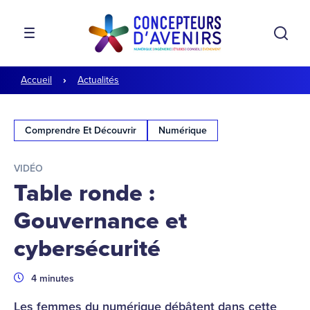
Aller à la navigation
Aller au contenu
Rech
MENU
Accueil
Actualités
Comprendre Et Découvrir
Numérique
VIDÉO
Table ronde :
Gouvernance et
cybersécurité
Durée
4 minutes
Les femmes du numérique débâtent dans cette