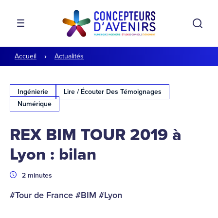
Aller à la navigation
Aller au contenu
Rech
MENU
Accueil
Actualités
Ingénierie
Lire / Écouter Des Témoignages
Numérique
REX BIM TOUR 2019 à
Lyon : bilan
Durée
2 minutes
#Tour de France #BIM #Lyon