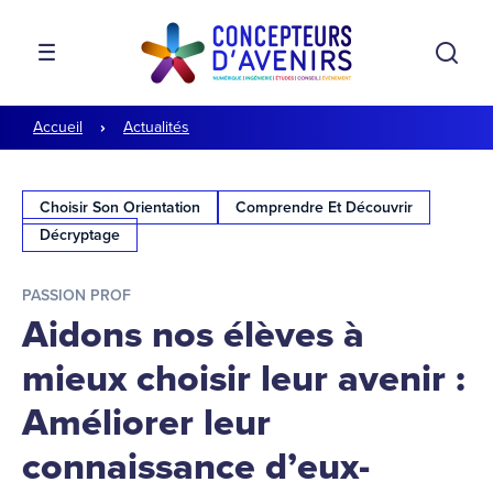
Aller à la navigation
Aller au contenu
Rech
MENU
Accueil
Actualités
Choisir Son Orientation
Comprendre Et Découvrir
Décryptage
PASSION PROF
Aidons nos élèves à
mieux choisir leur avenir :
Améliorer leur
connaissance d’eux-