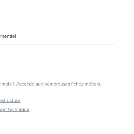
mentiel
simple !
J’accède aux nombreuses fiches métiers.
rastructure
port technique