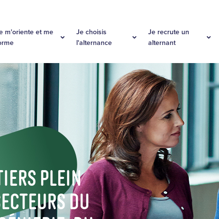
s
e m'oriente et me
Je choisis
Je recrute un
orme
l'alternance
alternant
iers plein
secteurs du