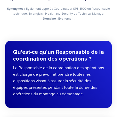
Synonymes :
Également appelé : Coordinateur SPS, RCO ou Responsable
technique. En anglais : Health and Security ou Technical Manager
Domaine :
Evenement
Qu'est-ce qu'un Responsable de la
coordination des operations ?
Le Responsable de la coordination des opérations
est chargé de prévoir et prendre toutes les
dispositions visant à assurer la sécurité des
équipes présentes pendant toute la durée des
opérations du montage au démontage.