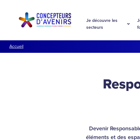
Aller à la navigation
Aller au contenu
Je découvre les
J
secteurs
f
Accueil
Respo
Devenir Responsable 
éléments et des espa