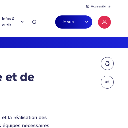
Accessibilité
Infos &
Je suis
Recherche
Mon compte
outils
Imprimer c
 et de
Partager c
et la réalisation des
s équipes nécessaires