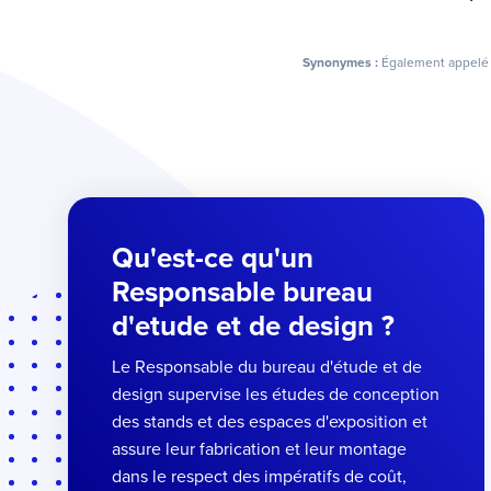
Synonymes :
Également appelé 
Qu'est-ce qu'un
Responsable bureau
d'etude et de design ?
Le Responsable du bureau d'étude et de
design supervise les études de conception
des stands et des espaces d'exposition et
assure leur fabrication et leur montage
dans le respect des impératifs de coût,