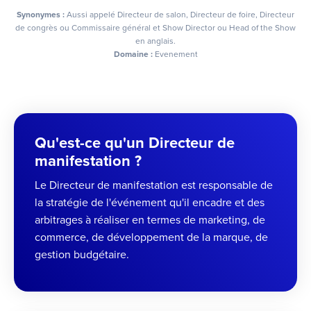
Synonymes :
Aussi appelé Directeur de salon, Directeur de foire, Directeur
de congrès ou Commissaire général et Show Director ou Head of the Show
en anglais.
Domaine :
Evenement
Qu'est-ce qu'un Directeur de
manifestation ?
Le Directeur de manifestation est responsable de
la stratégie de l'événement qu'il encadre et des
arbitrages à réaliser en termes de marketing, de
commerce, de développement de la marque, de
gestion budgétaire.