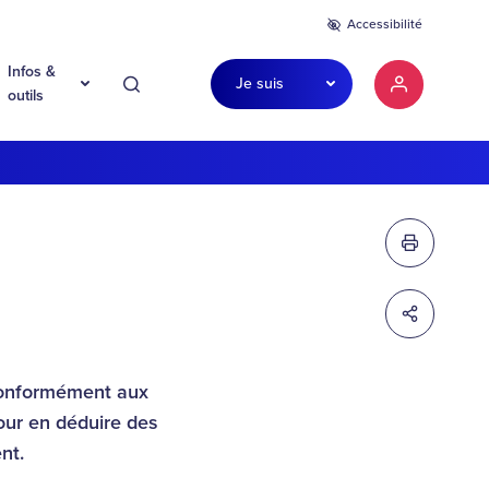
Accessibilité
Infos &
Je suis
Recherche
Mon compte
outils
Imprimer c
Partager c
 conformément aux
pour en déduire des
nt.