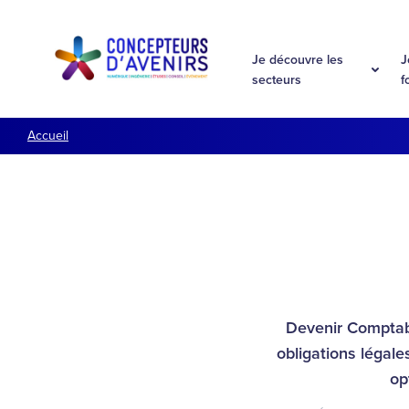
Aller à la navigation
Aller au contenu
Je découvre les
J
secteurs
f
Accueil
Devenir Comptabl
obligations légale
op