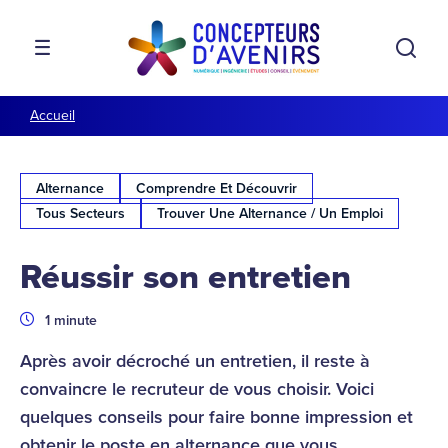
Aller à la navigation
Aller au contenu
Rech
MENU
Accueil
Alternance
Comprendre Et Découvrir
Tous Secteurs
Trouver Une Alternance / Un Emploi
Réussir son entretien
Durée
1 minute
Après avoir décroché un entretien, il reste à
convaincre le recruteur de vous choisir. Voici
quelques conseils pour faire bonne impression et
obtenir le poste en alternance que vous