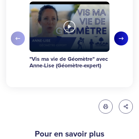
Slide précédente
Slide su
"Vis ma vie de Géomètre" avec Anne-Lise (
"Vis ma vie
"Vis ma vie de Géomètre" avec
"Vis ma vi
Anne-Lise (Géomètre-expert)
Florence (T
Géomètre)
Imprimer cette 
Partag
Pour en savoir plus