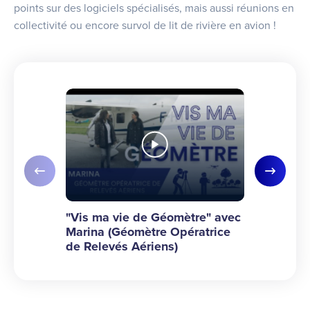
points sur des logiciels spécialisés, mais aussi réunions en
collectivité ou encore survol de lit de rivière en avion !
Slide précédente
Slide su
"Vis ma vie de Géomètre" avec Marina (Géo
"Vis ma vie
"Vis ma vie de Géomètre" avec
"Vis ma vi
Marina (Géomètre Opératrice
Anthony (T
de Relevés Aériens)