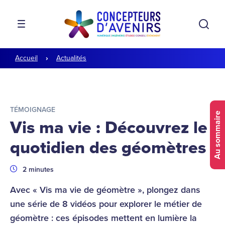
Aller à la navigation
Aller au contenu
Rech
MENU
Accueil
Actualités
TÉMOIGNAGE
Au sommaire
Vis ma vie : Découvrez le
quotidien des géomètres
Durée
2 minutes
Avec « Vis ma vie de géomètre », plongez dans
une série de 8 vidéos pour explorer le métier de
géomètre : ces épisodes mettent en lumière la