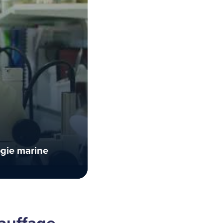
Mon métier a de l'impact ! Environnement et biodiversité : l'écologie marine