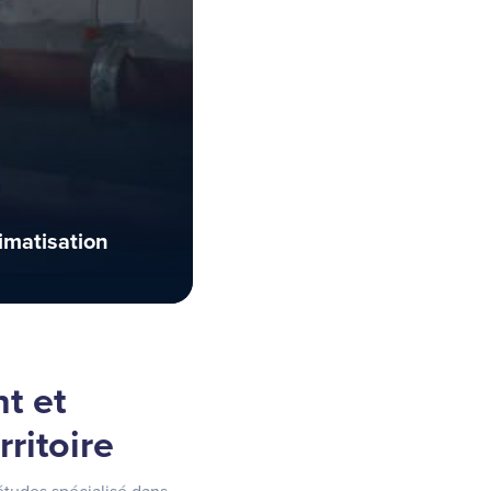
limatisation
t et
ritoire