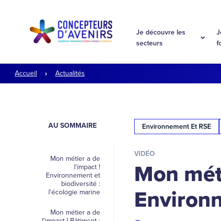
Aller à la navigation
Aller au contenu
Je découvre les
J
secteurs
f
Accueil
Actualités
AU SOMMAIRE
Environnement Et RSE
VIDÉO
Mon métier a de
Mon méti
l'impact !
Environnement et
biodiversité :
Environn
l'écologie marine
Mon métier a de
l'impact ! Bâtiment :