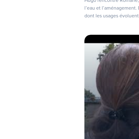
Hugo rencontre Romane, i
l’eau et l’aménagement. 
dont les usages évoluent 