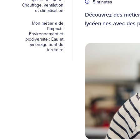
Durée
5 minutes
Chauffage, ventilation
et climatisation
Découvrez des métiers
lycéen·nes avec des pr
Mon métier a de
l'impact !
Environnement et
biodiversité : Eau et
aménagement du
territoire