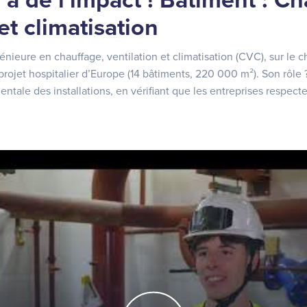
a de l'impact ! Bâtiment : Ch
et climatisation
énieure en chauffage, ventilation et climatisation (CVC), sur le
projet hospitalier d’Europe (14 bâtiments, 220 000 m²). Son rôle 
tale des installations, en vérifiant que les entreprises respecte