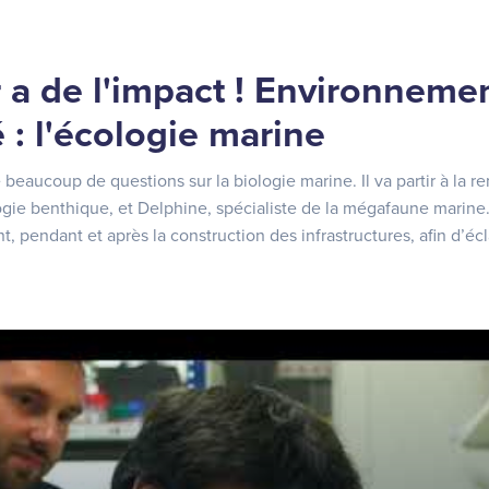
a de l'impact ! Environnemen
é : l'écologie marine
 beaucoup de questions sur la biologie marine. Il va partir à la 
gie benthique, et Delphine, spécialiste de la mégafaune marine.
nt, pendant et après la construction des infrastructures, afin d’écl