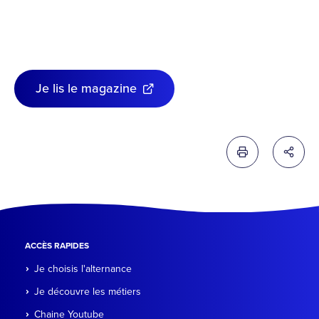
Je lis le magazine
Imprimer cette 
Partag
ACCÈS RAPIDES
Je choisis l'alternance
Je découvre les métiers
Chaine Youtube