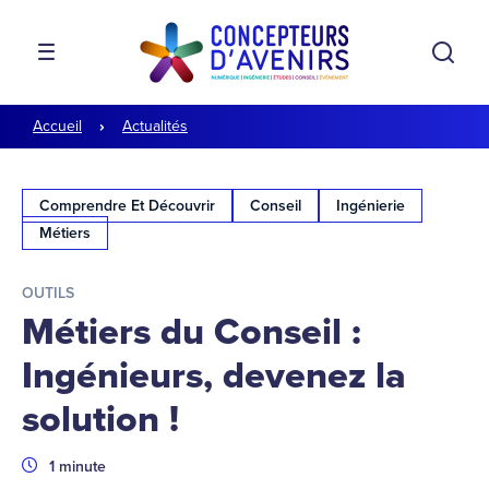
Aller à la navigation
Aller au contenu
Rech
MENU
Accueil
Actualités
Comprendre Et Découvrir
Conseil
Ingénierie
Métiers
OUTILS
Métiers du Conseil :
Ingénieurs, devenez la
solution !
Durée
1 minute