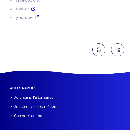
facebook
twitter
youtube
Imprimer cette 
Partag
ACCÈS RAPIDES
Je choisis l'alternance
Je découvre les métiers
Chaine Youtube