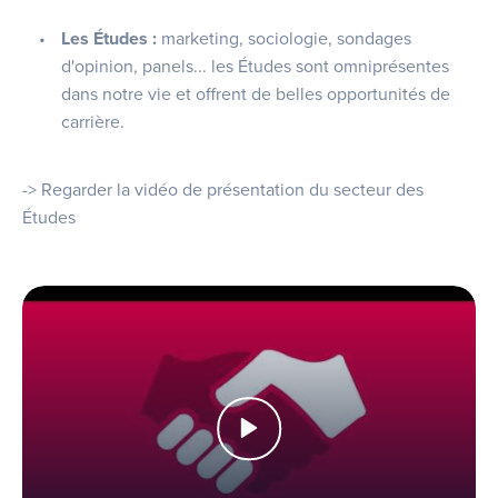
Les Études :
marketing, sociologie, sondages
d'opinion, panels... les Études sont omniprésentes
dans notre vie et offrent de belles opportunités de
carrière.
-> Regarder la vidéo de présentation du secteur des
Études