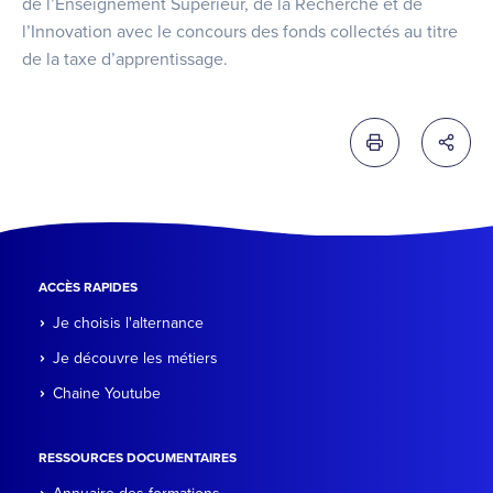
de l’Enseignement Supérieur, de la Recherche et de
l’Innovation avec le concours des fonds collectés au titre
de la taxe d’apprentissage.
Imprimer cette 
Partag
ACCÈS RAPIDES
Je choisis l'alternance
Je découvre les métiers
Chaine Youtube
RESSOURCES DOCUMENTAIRES