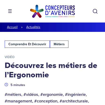
Aller à la navigation
Aller au contenu
Rech
MENU
Accueil
Actualités
Comprendre Et Découvrir
Métiers
VIDÉO
Découvrez les métiers de
l’Ergonomie
Durée
5 minutes
#métiers, #vidéos, #ergonomie, #ingénierie,
#management, #conception, #architecturale,