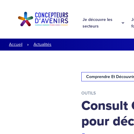
Aller à la navigation
Aller au contenu
Je découvre les
J
secteurs
f
Accueil
Actualités
Comprendre Et Découvri
OUTILS
Consult 
pour déc