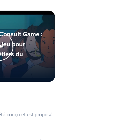
Consult Game :
 jeu pour
étiers du
été conçu et est proposé