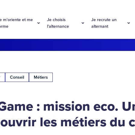
e m'oriente et me
Je choisis
Je recrute un
orme
l'alternance
alternant
r
Conseil
Métiers
Game : mission eco. U
ouvrir les métiers du c