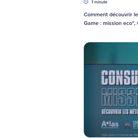
Durée
1 minute
Comment découvrir les
Game : mission eco", 