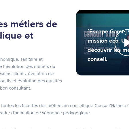
es métiers de
[Escape Game] 
dique et
mission eco. Un
découvrir les m
conseil.
nomique, sanitaire et
 l’évolution des métiers du
esoins clients, évolution des
utils et évolution des qualités
 bon consultant.
 toutes les facettes des métiers du conseil que Consult'Game a 
 cadre d'animation de séquence pédagogique.